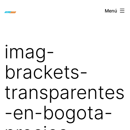
Saltar
ORTODONCIA
Menú
al
INVISIBLE
contenido
INVISALIGN
BOGOTA
imag-
brackets-
transparentes
-en-bogota-