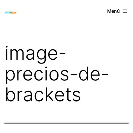
Saltar
ORTODONCIA
Menú
al
INVISIBLE
contenido
INVISALIGN
BOGOTA
image-
precios-de-
brackets