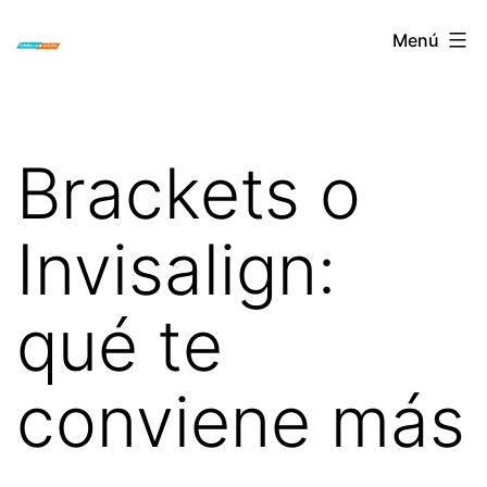
Saltar
ORTODONCIA
Menú
al
INVISIBLE
contenido
INVISALIGN
BOGOTA
Brackets o
Invisalign:
qué te
conviene más