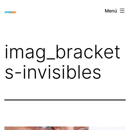
Saltar
ORTODONCIA
Menú
al
INVISIBLE
contenido
INVISALIGN
BOGOTA
imag_bracket
s-invisibles