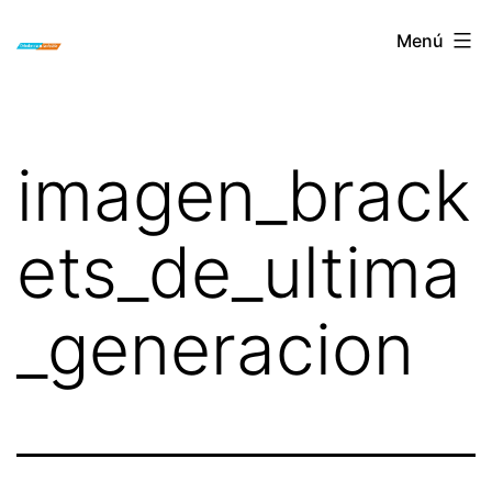
Saltar
ORTODONCIA
Menú
al
INVISIBLE
contenido
INVISALIGN
BOGOTA
imagen_brack
ets_de_ultima
_generacion