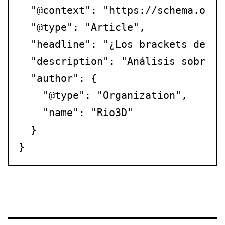
  "@context": "https://schema.org",
  "@type": "Article",

  "headline": "¿Los brackets de ce
  "description": "Análisis sobre l
  "author": {

    "@type": "Organization",

    "name": "Rio3D"

  }
