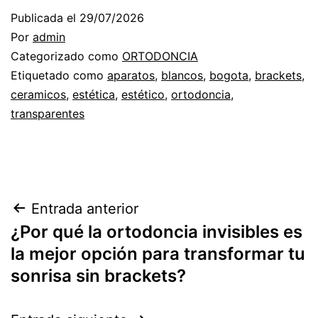
Publicada el
29/07/2026
Por
admin
Categorizado como
ORTODONCIA
Etiquetado como
aparatos
,
blancos
,
bogota
,
brackets
,
ceramicos
,
estética
,
estético
,
ortodoncia
,
transparentes
Navegación
Entrada anterior
¿Por qué la ortodoncia invisibles es
de
la mejor opción para transformar tu
entradas
sonrisa sin brackets?