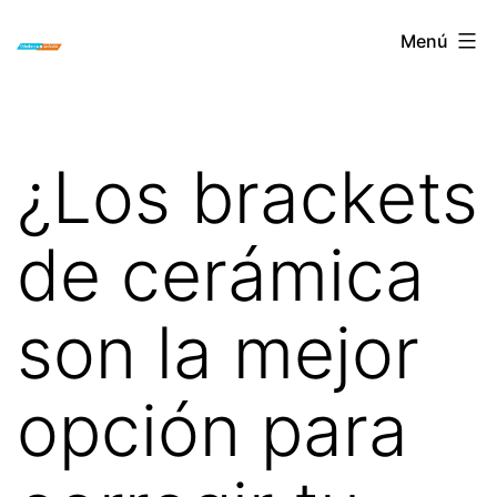
Saltar
ORTODONCIA
Menú
al
INVISIBLE
contenido
INVISALIGN
BOGOTA
¿Los brackets
de cerámica
son la mejor
opción para