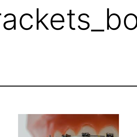
rackets_b