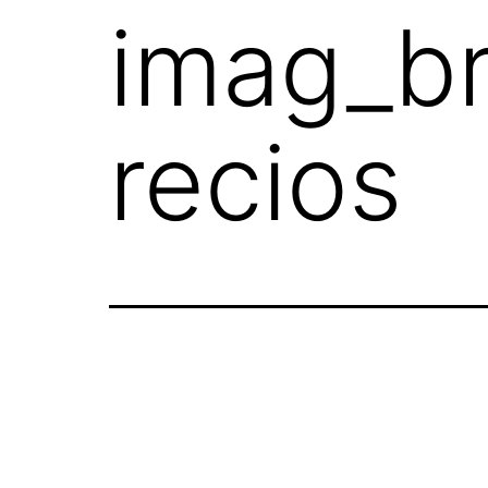
imag_b
recios