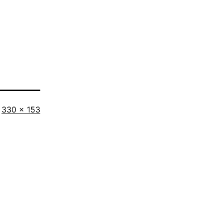
Tamaño
330 × 153
completo