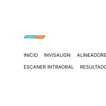
Saltar
al
contenido
ORTODONCIA
INICIO
INVISALIGN
ALINEADORE
INVISIBLE
ESCANER INTRAORAL
RESULTAD
INVISALIGN
BOGOTA