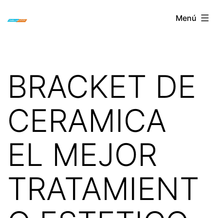
Saltar
ORTODONCIA
Menú
al
INVISIBLE
contenido
INVISALIGN
BOGOTA
BRACKET DE
CERAMICA
EL MEJOR
TRATAMIENT