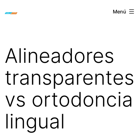
Saltar
ORTODONCIA
Menú
al
INVISIBLE
contenido
INVISALIGN
BOGOTA
Alineadores
transparentes
vs ortodoncia
lingual